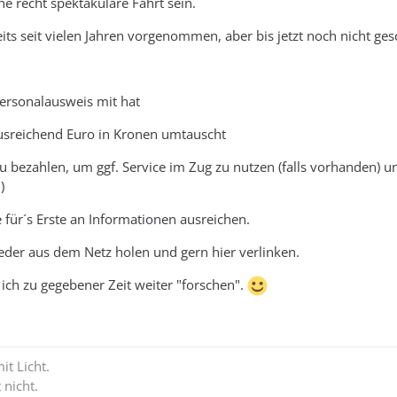
ne recht spektakuläre Fahrt sein.
its seit vielen Jahren vorgenommen, aber bis jetzt noch nicht gesc
Personalausweis mit hat
usreichend Euro in Kronen umtauscht
u bezahlen, um ggf. Service im Zug zu nutzen (falls vorhanden) 
)
e für´s Erste an Informationen ausreichen.
eder aus dem Netz holen und gern hier verlinken.
 ich zu gegebener Zeit weiter "forschen".
it Licht.
 nicht.