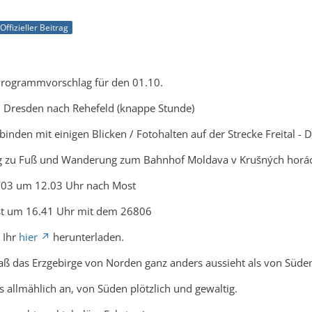
Offizieller Beitrag
Programmvorschlag für den 01.10.
n Dresden nach Rehefeld (knappe Stunde)
inden mit einigen Blicken / Fotohalten auf der Strecke Freital - D
 zu Fuß und Wanderung zum Bahnhof Moldava v Krušných horác
803 um 12.03 Uhr nach Most
st um 16.41 Uhr mit dem 26806
 Ihr
hier
herunterladen.
ß das Erzgebirge von Norden ganz anders aussieht als von Süde
s allmählich an, von Süden plötzlich und gewaltig.