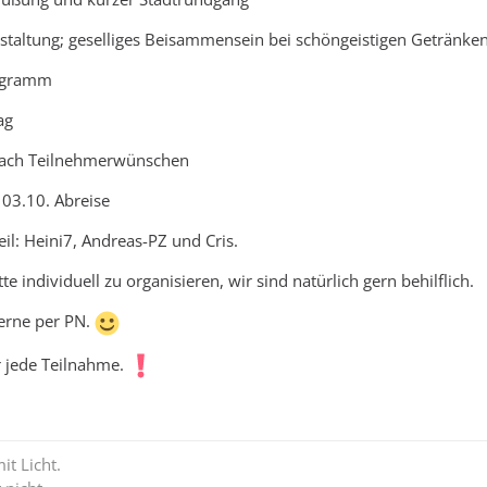
taltung; geselliges Beisammensein bei schöngeistigen Getränke
ogramm
ag
ach Teilnehmerwünschen
 03.10. Abreise
il: Heini7, Andreas-PZ und Cris.
te individuell zu organisieren, wir sind natürlich gern behilflich.
gerne per PN.
r jede Teilnahme.
it Licht.