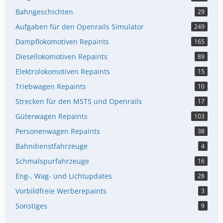
Bahngeschichten
29
Aufgaben für den Openrails Simulator
249
Dampflokomotiven Repaints
165
Diesellokomotiven Repaints
89
Elektrolokomotiven Repaints
15
Triebwagen Repaints
10
Strecken für den MSTS und Openrails
17
Güterwagen Repaints
103
Personenwagen Repaints
38
Bahndienstfahrzeuge
4
Schmalspurfahrzeuge
16
Eng-, Wag- und Lichtupdates
28
Vorbildfreie Werberepaints
3
Sonstiges
9