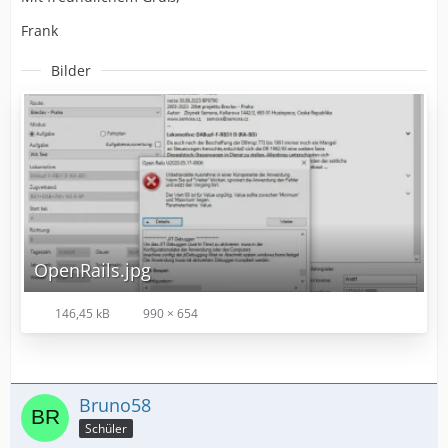
Frank
Bilder
OpenRails.jpg
146,45 kB
990 × 654
Bruno58
Schüler