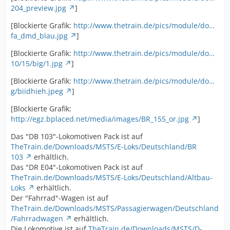
204_preview.jpg
]
[Blockierte Grafik:
http://www.thetrain.de/pics/module/do…
fa_dmd_blau.jpg
]
[Blockierte Grafik:
http://www.thetrain.de/pics/module/do…
10/15/big/1.jpg
]
[Blockierte Grafik:
http://www.thetrain.de/pics/module/do…
g/biidhieh.jpeg
]
[Blockierte Grafik:
http://egz.bplaced.net/media/images/BR_155_or.jpg
]
Das "DB 103"-Lokomotiven Pack ist auf
TheTrain.de/Downloads/MSTS/E-Loks/Deutschland/BR
103
erhältlich.
Das "DR E04"-Lokomotiven Pack ist auf
TheTrain.de/Downloads/MSTS/E-Loks/Deutschland/Altbau-
Loks
erhältlich.
Der "Fahrrad"-Wagen ist auf
TheTrain.de/Downloads/MSTS/Passagierwagen/Deutschland
/Fahrradwagen
erhältlich.
Die Lokomotive ist auf
TheTrain.de/Downloads/MSTS/D-