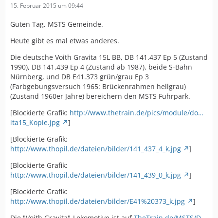
15. Februar 2015 um 09:44
Guten Tag, MSTS Gemeinde.
Heute gibt es mal etwas anderes.
Die deutsche Voith Gravita 15L BB, DB 141.437 Ep 5 (Zustand
1990), DB 141.439 Ep 4 (Zustand ab 1987), beide S-Bahn
Nürnberg, und DB E41.373 grün/grau Ep 3
(Farbgebungsversuch 1965: Brückenrahmen hellgrau)
(Zustand 1960er Jahre) bereichern den MSTS Fuhrpark.
[Blockierte Grafik:
http://www.thetrain.de/pics/module/do…
ita15_Kopie.jpg
]
[Blockierte Grafik:
http://www.thopil.de/dateien/bilder/141_437_4_k.jpg
]
[Blockierte Grafik:
http://www.thopil.de/dateien/bilder/141_439_0_k.jpg
]
[Blockierte Grafik:
http://www.thopil.de/dateien/bilder/E41%20373_k.jpg
]
Die "Voith Gravita"-Lokomotive ist auf
TheTrain.de/MSTS/D-