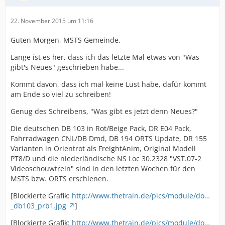
22. November 2015 um 11:16
Guten Morgen, MSTS Gemeinde.
Lange ist es her, dass ich das letzte Mal etwas von "Was
gibt's Neues" geschrieben habe...
Kommt davon, dass ich mal keine Lust habe, dafür kommt
am Ende so viel zu schreiben!
Genug des Schreibens, "Was gibt es jetzt denn Neues?"
Die deutschen DB 103 in Rot/Beige Pack, DR E04 Pack,
Fahrradwagen CNL/DB Dmd, DB 194 ORTS Update, DR 155
Varianten in Orientrot als FreightAnim, Original Modell
PT8/D und die niederländische NS Loc 30.2328 "VST.07-2
Videoschouwtrein" sind in den letzten Wochen für den
MSTS bzw. ORTS erschienen.
[Blockierte Grafik:
http://www.thetrain.de/pics/module/do…
_db103_prb1.jpg
]
[Blockierte Grafik:
http://www.thetrain.de/pics/module/do…