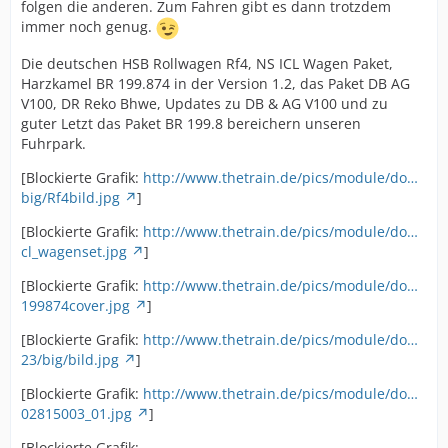
folgen die anderen. Zum Fahren gibt es dann trotzdem
immer noch genug.
Die deutschen HSB Rollwagen Rf4, NS ICL Wagen Paket,
Harzkamel BR 199.874 in der Version 1.2, das Paket DB AG
V100, DR Reko Bhwe, Updates zu DB & AG V100 und zu
guter Letzt das Paket BR 199.8 bereichern unseren
Fuhrpark.
[Blockierte Grafik:
http://www.thetrain.de/pics/module/do…
big/Rf4bild.jpg
]
[Blockierte Grafik:
http://www.thetrain.de/pics/module/do…
cl_wagenset.jpg
]
[Blockierte Grafik:
http://www.thetrain.de/pics/module/do…
199874cover.jpg
]
[Blockierte Grafik:
http://www.thetrain.de/pics/module/do…
23/big/bild.jpg
]
[Blockierte Grafik:
http://www.thetrain.de/pics/module/do…
02815003_01.jpg
]
[Blockierte Grafik: