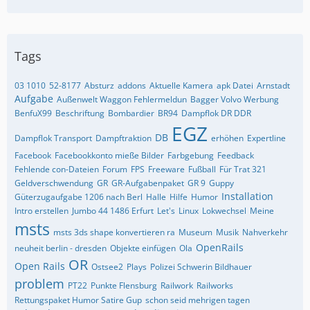
Tags
03 1010
52-8177
Absturz
addons
Aktuelle Kamera
apk Datei
Arnstadt
Aufgabe
Außenwelt Waggon Fehlermeldun
Bagger Volvo Werbung
BenfuX99
Beschriftung
Bombardier
BR94
Dampflok DR DDR
EGZ
DB
Dampflok Transport
Dampftraktion
erhöhen
Expertline
Facebook
Facebookkonto mieße Bilder
Farbgebung
Feedback
Fehlende con-Dateien
Forum
FPS
Freeware
Fußball
Für Trat 321
Geldverschwendung
GR
GR-Aufgabenpaket
GR 9
Guppy
Installation
Güterzugaufgabe 1206 nach Berl
Halle
Hilfe
Humor
Intro erstellen
Jumbo 44 1486 Erfurt
Let's
Linux
Lokwechsel
Meine
msts
msts 3ds shape konvertieren ra
Museum
Musik
Nahverkehr
OpenRails
neuheit berlin - dresden
Objekte einfügen
Ola
OR
Open Rails
Ostsee2
Plays
Polizei Schwerin Bildhauer
problem
PT22
Punkte Flensburg
Railwork
Railworks
Rettungspaket Humor Satire Gup
schon seid mehrigen tagen