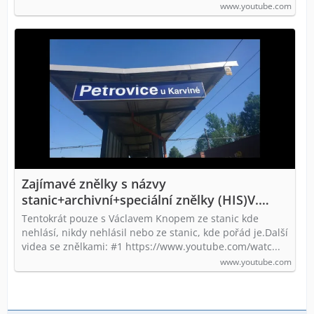
www.youtube.com
Zajímavé znělky s názvy
stanic+archivní+speciální znělky (HIS)V.
Knop [CZ+D+EN] #4
Tentokrát pouze s Václavem Knopem ze stanic kde
nehlásí, nikdy nehlásil nebo ze stanic, kde pořád je.Další
videa se znělkami: #1 https://www.youtube.com/watc...
www.youtube.com