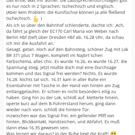
Das erste, was mir auffiel: die Lautsprecherdurchsagen gibt
es nur noch in 2 Sprachen: tschechisch und englisch.
(Aber kein Problem: die Kunifüchse können ja alle fließend
tschechisch.
)
Als ich so über den Bahnhof schlenderte, dachte ich: ‚Ach,
da fährt ja gleich der EC170 Carl Maria von Weber nach
Berlin Hbf (tief) über Dresden Hbf ab, 16.28 Uhr, da schau
ich mir die Ausfahrt an.‘
Gesagt, getan. Hoch auf den Bahnsteig, schöner Zug mit Lok
BR 371 plus 7 Wagen, komplett im Najbrt´schen
Farbschema, alles chic. Es wurde 16.26, es wurde 16.27, die
Spannung stieg. Jetzt müßte doch mal eine Durchsage
kommen und das Signal frei werden? Nichts. Es wurde
16.28. Nichts tat sich. 16.31 kam in aller Ruhe ein
Eisenbahner mit Tasche in der Hand von hinten am Zug
entlanggelaufen. Er schien es nicht besonders eilig zu
haben. Ging hin zu der Lok, schloß auf, kletterte hinein,
operte kurz auf dem B-Führerstand herum, ging dann
wieder nach vorn, schloß die hintere Tür.
Inzwischen war das Signal frei, ein gellender Pfiff von
hinten, Blickkontakt, Handzeichen, und Abfahrt. Es muß
dann etwa 16.35 gewesen sein.
Was lernen wir daraus? In der Ruhe liegt die Kraft!