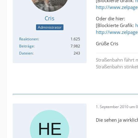
[Blockierte Grafik:
h
http://www.zelpage.
Cris
Oder die hier:
[Blockierte Grafik:
h
Administrator
http://www.zelpage.
Reaktionen
1.625
Grüße Cris
Beiträge
7.982
Dateien
243
Straßenbahn fährt m
Straßenbahn stinket
1. September 2010 um 0
Die sehen ja wirkl