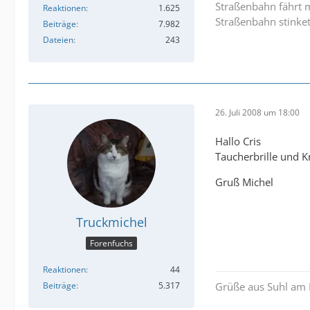
Straßenbahn fährt m
Reaktionen
1.625
Straßenbahn stinket
Beiträge
7.982
Dateien
243
26. Juli 2008 um 18:00
Hallo Cris
Taucherbrille und K
Gruß Michel
Truckmichel
Forenfuchs
Reaktionen
44
Beiträge
5.317
Grüße aus Suhl am 