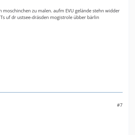
zen moschinchen zu malen. aufm EVU gelände stehn widder
Ts uf dr ustsee-dräsden mogistrole übber bärlin
#7