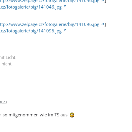
ttp://www.zelpage.cz/fotogalerie/big/141046.jpg
]
cz/fotogalerie/big/141046.jpg
ttp://www.zelpage.cz/fotogalerie/big/141096.jpg
]
cz/fotogalerie/big/141096.jpg
it Licht.
 nicht.
8:23
ich so mitgenommen wie im TS aus!