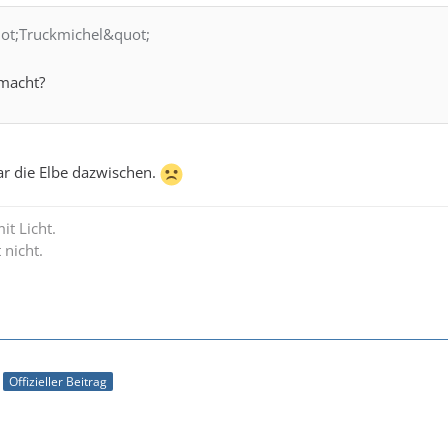
uot;Truckmichel&quot;
emacht?
ar die Elbe dazwischen.
it Licht.
 nicht.
Offizieller Beitrag