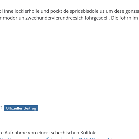
l inne lockierholle und pockt de spridsbisdole us um dese gon
r modor un zweehundervierundreesich fohrgesdell. Die fohrn im 
32
Offizieller Beitrag
re Aufnahme von einer tschechischen Kultlok: