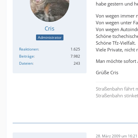
habe gestern und he
Von wegen immer nur
Von wegen unter Fa
Cris
Von wegen Autoindus
Schöne tschechisch
Administrator
Schöne Tfz-Vielfalt.
Reaktionen
1.625
Viele Private, nicht
Beiträge
7.982
Man möchte sofort 
Dateien
243
Grüße Cris
Straßenbahn fährt m
Straßenbahn stinket
28. März 2009 um 16:21