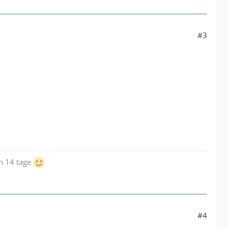
#3
ch 14 tage
#4