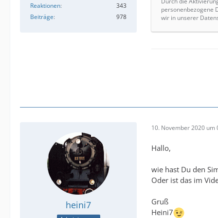
Durch die Aktivierun
Reaktionen
343
personenbezogene Da
Beiträge
978
wir in unserer Daten
10. November 2020 um 
Hallo,
wie hast Du den Sim
Oder ist das im Vi
Gruß
heini7
Heini7