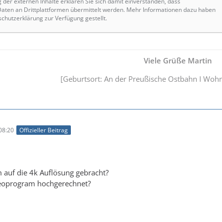
g der externen Inhalte erklären Sie sich damit einverstanden, dass
ten an Drittplattformen übermittelt werden. Mehr Informationen dazu haben
schutzerklärung zur Verfügung gestellt.
Viele Grüße Martin
[Geburtsort: An der Preußische Ostbahn I Woh
08:20
Offizieller Beitrag
 auf die 4k Auflösung gebracht?
deoprogram hochgerechnet?