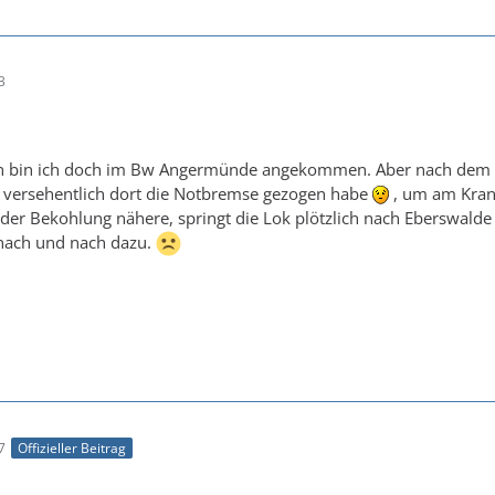
3
en bin ich doch im Bw Angermünde angekommen. Aber nach dem Ko
l versehentlich dort die Notbremse gezogen habe
, um am Kran 
er Bekohlung nähere, springt die Lok plötzlich nach Eberswalde o
nach und nach dazu.
7
Offizieller Beitrag