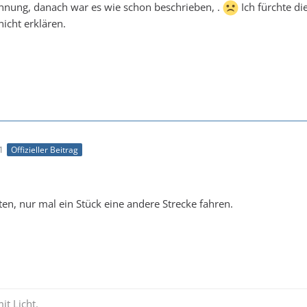
Ahnung, danach war es wie schon beschrieben, .
Ich fürchte di
nicht erklären.
1
Offizieller Beitrag
sten, nur mal ein Stück eine andere Strecke fahren.
it Licht.