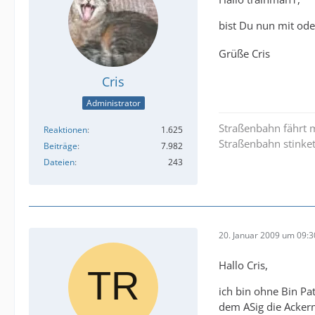
bist Du nun mit o
Grüße Cris
Cris
Administrator
Straßenbahn fährt m
Reaktionen
1.625
Straßenbahn stinket
Beiträge
7.982
Dateien
243
20. Januar 2009 um 09:3
Hallo Cris,
ich bin ohne Bin Pa
dem ASig die Acker