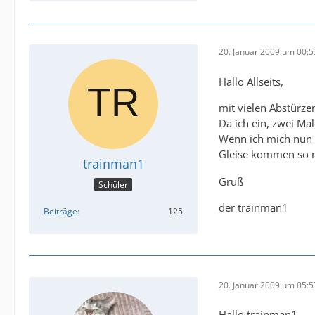
20. Januar 2009 um 00:5
Hallo Allseits,
mit vielen Abstürz
Da ich ein, zwei Ma
Wenn ich mich nun d
Gleise kommen so 
trainman1
Gruß
Schüler
der trainman1
Beiträge
125
20. Januar 2009 um 05:5
Hallo trainman1,