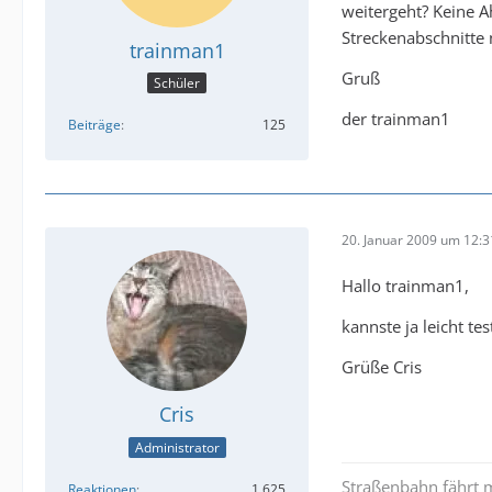
weitergeht? Keine 
Streckenabschnitte 
trainman1
Gruß
Schüler
der trainman1
Beiträge
125
20. Januar 2009 um 12:3
Hallo trainman1,
kannste ja leicht te
Grüße Cris
Cris
Administrator
Straßenbahn fährt m
Reaktionen
1.625