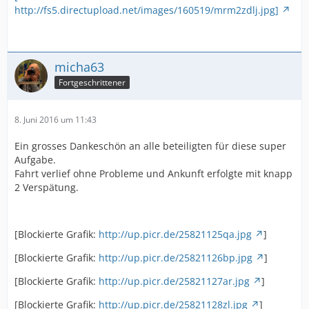
http://fs5.directupload.net/images/160519/mrm2zdlj.jpg]
micha63
Fortgeschrittener
8. Juni 2016 um 11:43
Ein grosses Dankeschön an alle beteiligten für diese super
Aufgabe.
Fahrt verlief ohne Probleme und Ankunft erfolgte mit knapp
2 Verspätung.
[Blockierte Grafik:
http://up.picr.de/25821125qa.jpg
]
[Blockierte Grafik:
http://up.picr.de/25821126bp.jpg
]
[Blockierte Grafik:
http://up.picr.de/25821127ar.jpg
]
[Blockierte Grafik:
http://up.picr.de/25821128zl.jpg
]