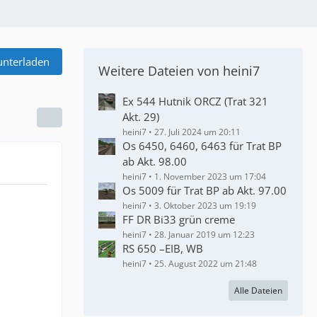
unterladen
Weitere Dateien von heini7
Ex 544 Hutnik ORCZ (Trat 321
Akt. 29)
heini7
27. Juli 2024 um 20:11
Os 6450, 6460, 6463 für Trat BP
ab Akt. 98.00
heini7
1. November 2023 um 17:04
Os 5009 für Trat BP ab Akt. 97.00
heini7
3. Oktober 2023 um 19:19
FF DR Bi33 grün creme
heini7
28. Januar 2019 um 12:23
RS 650 –EIB, WB
heini7
25. August 2022 um 21:48
Alle Dateien