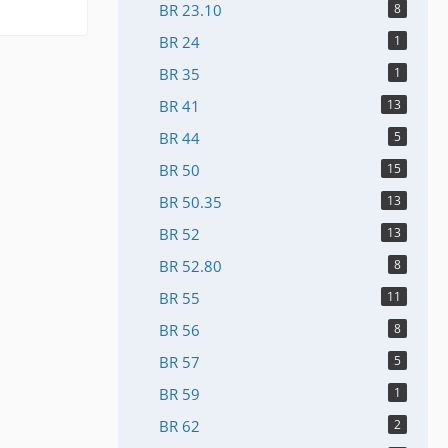
BR 23.10
8
BR 24
1
BR 35
1
BR 41
13
BR 44
5
BR 50
15
BR 50.35
13
BR 52
13
BR 52.80
8
BR 55
11
BR 56
8
BR 57
5
BR 59
1
BR 62
2