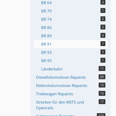
BR 64
3
BR 70
1
BR 74
2
BR 86
3
BR 89
4
BR 91
1
BR 93
5
BR 95
1
Länderbahn
11
Diesellokomotiven Repaints
89
Elektrolokomotiven Repaints
15
Triebwagen Repaints
10
Strecken für den MSTS und
17
Openrails
103