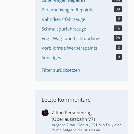
Güterwagen Repaints
Personenwagen Repaints
38
Bahndienstfahrzeuge
4
Schmalspurfahrzeuge
16
Eng-, Wag- und Lichtupdates
28
Vorbildfreie Werberepaints
3
Sonstiges
9
Filter zurücksetzen
Letzte Kommentare
Zittau Personenzug
(Oberlausitzbahn V7)
Aufgabe Zittau-Görlitz.JPG
Hallo Tally eine
Prima Aufgabe die Du uns da