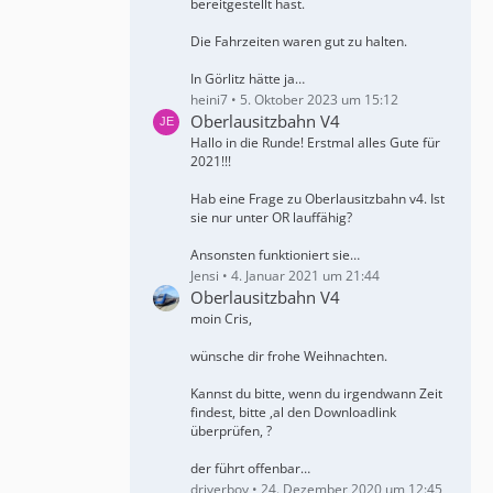
bereitgestellt hast.
Die Fahrzeiten waren gut zu halten.
In Görlitz hätte ja…
heini7
5. Oktober 2023 um 15:12
Oberlausitzbahn V4
Hallo in die Runde! Erstmal alles Gute für
2021!!!
Hab eine Frage zu Oberlausitzbahn v4. Ist
sie nur unter OR lauffähig?
Ansonsten funktioniert sie…
Jensi
4. Januar 2021 um 21:44
Oberlausitzbahn V4
moin Cris,
wünsche dir frohe Weihnachten.
Kannst du bitte, wenn du irgendwann Zeit
findest, bitte ,al den Downloadlink
überprüfen, ?
der führt offenbar…
driverboy
24. Dezember 2020 um 12:45