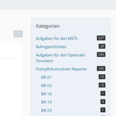
Kategorien
Aufgaben für den MSTS
227
Bahngeschichten
29
Aufgaben für den Openrails
249
Simulator
Dampflokomotiven Repaints
165
BR 01
10
BR 03
15
BR 18
1
BR 19
3
BR 23
1