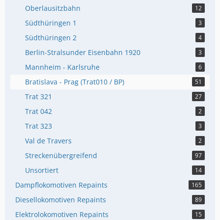
Oberlausitzbahn
12
Südthüringen 1
3
Südthüringen 2
4
Berlin-Stralsunder Eisenbahn 1920
3
Mannheim - Karlsruhe
6
Bratislava - Prag (Trat010 / BP)
51
Trat 321
27
Trat 042
2
Trat 323
3
Val de Travers
2
Streckenübergreifend
97
Unsortiert
14
Dampflokomotiven Repaints
165
Diesellokomotiven Repaints
89
Elektrolokomotiven Repaints
15