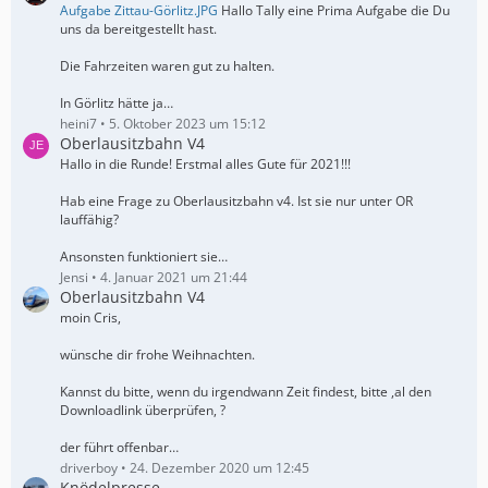
Aufgabe Zittau-Görlitz.JPG
Hallo Tally eine Prima Aufgabe die Du
uns da bereitgestellt hast.
Die Fahrzeiten waren gut zu halten.
In Görlitz hätte ja…
heini7
5. Oktober 2023 um 15:12
Oberlausitzbahn V4
Hallo in die Runde! Erstmal alles Gute für 2021!!!
Hab eine Frage zu Oberlausitzbahn v4. Ist sie nur unter OR
lauffähig?
Ansonsten funktioniert sie…
Jensi
4. Januar 2021 um 21:44
Oberlausitzbahn V4
moin Cris,
wünsche dir frohe Weihnachten.
Kannst du bitte, wenn du irgendwann Zeit findest, bitte ,al den
Downloadlink überprüfen, ?
der führt offenbar…
driverboy
24. Dezember 2020 um 12:45
Knödelpresse