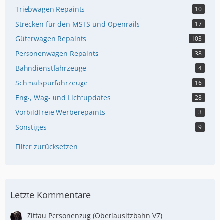
Triebwagen Repaints
10
Strecken für den MSTS und Openrails
17
Güterwagen Repaints
103
Personenwagen Repaints
38
Bahndienstfahrzeuge
4
Schmalspurfahrzeuge
16
Eng-, Wag- und Lichtupdates
28
Vorbildfreie Werberepaints
3
Sonstiges
9
Filter zurücksetzen
Letzte Kommentare
Zittau Personenzug (Oberlausitzbahn V7)