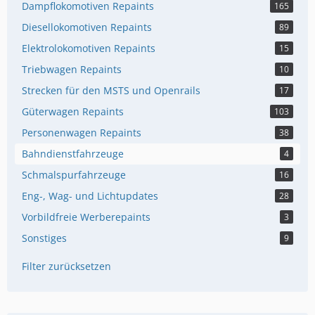
Dampflokomotiven Repaints
165
Diesellokomotiven Repaints
89
Elektrolokomotiven Repaints
15
Triebwagen Repaints
10
Strecken für den MSTS und Openrails
17
Güterwagen Repaints
103
Personenwagen Repaints
38
Bahndienstfahrzeuge
4
Schmalspurfahrzeuge
16
Eng-, Wag- und Lichtupdates
28
Vorbildfreie Werberepaints
3
Sonstiges
9
Filter zurücksetzen